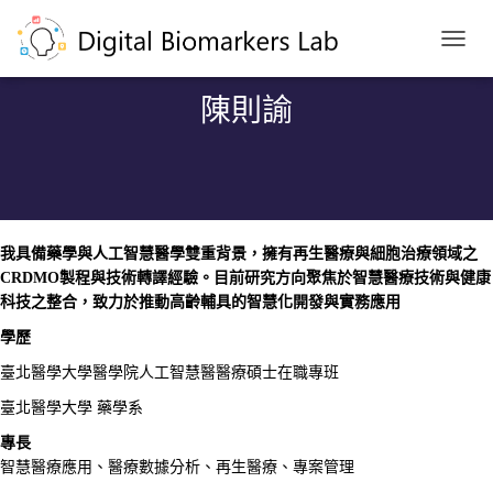
T
O
G
陳則諭
G
L
E
N
A
V
I
我具備藥學與人工智慧醫學雙重背景，擁有再生醫療與細胞治療領域之
G
CRDMO
製程與技術轉譯經驗。目前研究方向聚焦於智慧醫療技術與健康
A
科技之整合，致力於推動高齡輔具的智慧化開發與實務應用
T
I
學歷
O
N
臺北醫學大學醫學院人工智慧醫醫療碩士在職專班
臺北醫學大學 藥學系
專長
智慧醫療應用、醫療數據分析、再生醫療、專案管理