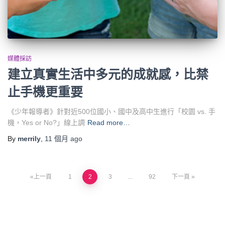
媒體採訪
建立真實生活中多元的成就感，比禁
止手機更重要
《少年報導者》針對近500位國小、國中及高中生進行「校園 vs. 手
機，Yes or No?」線上調
Read more…
By
merrily
,
11 個月
ago
上一頁
1
2
3
...
92
下一頁