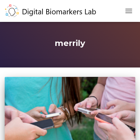
TOGG
NAVIG
merrily